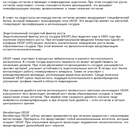
на сосуды сетчатки и приводит к повреждению эндотелия. При этом сосудистое русло
сетчатки запустевает, стенка становится более проницаемой, что вызывает
гиперфильтрацию плазмы, кровоизлияния, а также гипоксию сетчатки.
В ответ на недостаток кислорода клетки сетчатки активно продуцируют специфический
белок, который повышает транскрипцию гена VEGF. Это вещество влияет на эпителий,
стимулирует пролиферацию и регенерацию сосудов.
Эндотелиальный сосудистый фактор роста
Эндотелиальный фактор роста сосудов (VEGF) был выделен еще в 1983 году при
изучении опухолевого роста. При интравитреальном введении блокатора одной из
изоформ VEGF (165) можно получить значительное замедление роста вновь
образованных сосудов. При этом влияние на физиологическую васкуляризацию
остается незначительным.
VEGF также участвует в процессах эмбриогенеза и раннего постнатального
ангиогенеза. В стенке сосуда взрослого пациента он может воздействовать на
нескольких уровнях. При этом увеличивается проницаемость сосудов, расширяется
просвет артерий, улучшает устойчивость эндотелиальных клеток. В почках этот белок
контролирует работу гломерулярного аппарата. Также он участвует с
ремоделировании миокарда, регенерации мышечных волокон. Среди полезных
влияний VEGF нужно перечислить: индукция коллатерального кровообращения,
улучшение трофики тканей в области повреждения.
При сахарном диабете клетки ретинального пигментного эпителия синтезируют VEGF,
в результате чего происходит активный рост вновь образованных сосудов, а также
нарастание отека сетчатки. При первом типе сахарного диабета сначала чаще
появляется неоваскуляризация, а при втором типе диабета – отек сетчатки и потеря
центрального зрения.
Ингибиторы VEGF
Ингибиторы VEGF сейчас активно применяются при лечении пациентов с опухолевыми
метастазами. Препараты эти представляют собой моноклональные антитела, которые
атакуют VEGF. При опухолевом процессе происходит подавление неоангиогенеза, что
предотвращает дальнейший рост опухоли.