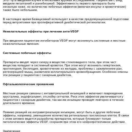
Этот путь введения изучен в нескольких крупных исследованиях. Пациентам с ВМД
вводили пегаптаниб и ранибизумаб. Эффективность первого препарата была
несколько ниже, но количество побочных эффектов (включая инсульт и кровотечение)
также было небольшим.
В настоящее время Бевацизкмаб используют в качестве предоперационной подготовки
перед витрэктомии при пролиферативной диабетической ретинопатии.
Нежелательные эффекты при лечении анти-VEGF
При введении пациентам ингибиторов VEGF могут возникнуть системные и местные
нежелательные явления.
Системные побочные эффекты
Препараты вводят через склеру в вещество стекловидного тела, при этом част
вещества попадает в системный кровоток. При этом могут возникать гипертензия,
протеинурия, бесплодие, кровотечение из желудка, проблемы с заживлением ран,
регенерацией мышц, развитием коллатерального кровообращения. Особенно опасны
эти реакции у пациентов с сахарным диабетом.
Офтальмологические проявления
Местные реакции связаны с интавитреальной инъекцией и включают повреждение
хрусталика, эндофтальмит, отслойку сетчатки. Риск этих эффектов увеличивается у
пациентов с сахарным диабетом, так как им инъекции проводят повторно в течение
длительного времени.
Помимо реакций на интравитреальную инъекцию, могут быть и другие побочные
эффекты, например, уменьшение количества ретинальных ганглиозных клеток. В связи
с этим активно ведется разработка препаратов, которые блокируют только
патологические эффекты VEGF, сохраняя при этом его нейропротективное действие.
Заключение