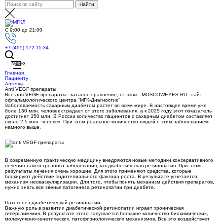
С 9:00 до 21:00
+7 (495) 172-11-34
Меню
Главная
Пациенту
Аптечка
Anti VEGF препараты
Все anti VEGF препараты - каталог, сравнение, отзывы - MOSCOWEYES.RU - сайт
офтальмологического центра "МГК-Диагностик"
Заболеваемость сахарным диабетом растет во всем мире. В настоящее время уже
боле 130 млн. человек страдает от этого заболевания, а к 2025 году этот показатель
достигнет 350 млн. В России количество пациентов с сахарным диабетом составляет
около 2,5 млн. человек. При этом реальное количество людей с этим заболеванием
намного выше.
В современную практическую медицину внедряются новые методики консервативного
лечения такого грозного заболевания, как диабетическая ретинопатия. При этом
результаты лечения очень хорошие. Для этого применяют средства, которые
блокируют действие эндотелиального фактора роста. В результате угнетается
механизм неоваскуляризации. Для того, чтобы понять механизм действия препаратов,
нужно знать все звенья патогенеза ретинопатии при диабете.
Патогенез диабетической ретинопатии
Важную роль в развитии диабетической ретинопатии играет хроническая
гипергликемия. В результате этого запускается большое количество биохимических,
молекулярно-генетических, патофизиологических механизмов. Все это воздействует