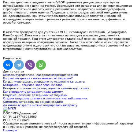
Интравитреальное введение анти- VEGF применяют для доставки препарата
непосредственно к цели (сетчатке). Исопльзуют эти лекарства для лечения пациентов
с пролифератиной диабетической ретинопатией, возрастной макулодистрофией,
диабетическим отеком макулы. Предварительные результаты этой методики очень
обнадеживающие. При этом интравитреальная инъекция является инвазивной
процедурой, которая может привести к развитию кровоизлияния, эндофтальмита,
отслойки сетчатки.
В качестве препаратов для угнетения VEGF используют Пегаптаниб, Бевацизумаб,
Ранибизумаб. Пока что этот тип лечения используют в качестве дополнения к
основной терапии. При этом улучшается отдаленный прогноз, снижается количество
проводимых лазерных коагуляций сетчатки. Также таким способом можно провести
предоперационную подготовку, что снизит риск послеоперационных осложнений при
витрэктомии и антиглаукоматозных вмешательствах.
Поделиться
Другие статьи
Микрохирургия глаза: лазерная коррекция зрения
Коррекция зрения - как называются операции?
Когда лучше делать операцию по удалению катаракты
Катаракта – тяжелое заболевание глаз
Катаракта: зрение после операции по замене хрусталика
Как определить катаракту глаза самому
Глаукома: лечение лазерными методиками
Стадии глаукомы: степень и симптоматика заболевания
Симптомы катаракты на ранних стадиях
До какого возраста можно оперировать катаракту
ООО "МГК-Диагностик"
ОРГН: 1147746984660
ИНН: 7719888620
Обращаем ваше внимание, что сайт носит исключительно информационный характер
и ни при каких условиях не является публичной офертой.
О центре