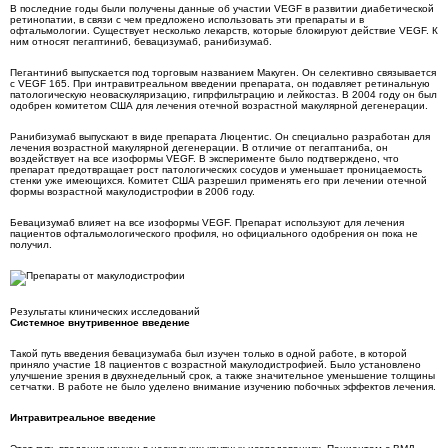
В последние годы были получены данные об участии VEGF в развитии диабетической
ретинопатии, в связи с чем предложено использовать эти препараты и в
офтальмологии. Существует несколько лекарств, которые блокируют действие VEGF. К
ним относят пегаптиниб, бевацизумаб, ранибизумаб.
Пегантиниб выпускается под торговым названием Макуген. Он селективно связывается
с VEGF 165. При интравитреальном введении препарата, он подавляет ретинальную
патологическую неоваскуляризацию, гипрфильтрацию и лейкостаз. В 2004 году он был
одобрен комитетом США для лечения отечной возрастной макулярной дегенерации.
Ранибизумаб выпускают в виде препарата Люцентис. Он специально разработан для
лечения возрастной макулярной дегенерации. В отличие от пегаптаниба, он
воздействует на все изоформы VEGF. В эксперименте было подтверждено, что
препарат предотвращает рост патологических сосудов и уменьшает проницаемость
стенки уже имеющихся. Комитет США разрешил применять его при лечении отечной
формы возрастной макулодистрофии в 2006 году.
Бевацизумаб влияет на все изоформы VEGF. Препарат используют для лечения
пациентов офтальмологического профиля, но официального одобрения он пока не
получил.
Результаты клинических исследований
Системное внутривенное введение
Такой путь введения бевацизумаба был изучен только в одной работе, в которой
приняло участие 18 пациентов с возрастной макулодистрофией. Было установлено
улучшение зрения в двухнедельный срок, а также значительное уменьшение толщины
сетчатки. В работе не было уделено внимание изучению побочных эффектов лечения.
Интравитреальное введение