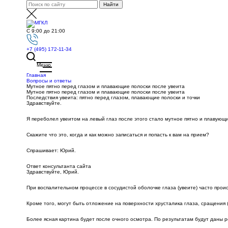
С 9:00 до 21:00
+7 (495) 172-11-34
Меню
Главная
Вопросы и ответы
Мутное пятно перед глазом и плавающие полоски после увеита
Мутное пятно перед глазом и плавающие полоски после увеита
Последствия увеита: пятно перед глазом, плавающие полоски и точки
Здравствуйте.
Я переболел увеитом на левый глаз после этого стало мутное пятно и плавующ
Скажите что это, когда и как можно записаться и попасть к вам на прием?
Спрашивает: Юрий.
Ответ консультанта сайта
Здравствуйте, Юрий.
При воспалительном процессе в сосудистой оболочке глаза (увеите) часто проис
Кроме того, могут быть отложение на поверхности хрусталика глаза, сращения (
Более ясная картина будет после очного осмотра. По результатам будут даны