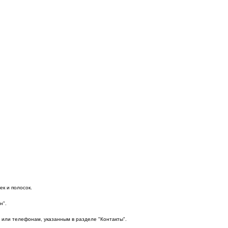
ек и полосок.
н".
 или телефонам, указанным в разделе "Контакты".