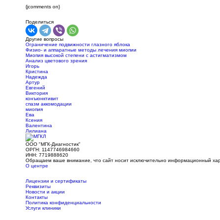
{jcomments on}
Поделиться
Другие вопросы
Ограничение подвижности глазного яблока
Физио- и аппаратные методы лечения миопии
Миопия высокой степени с астигматизмом
Анализ цветового зрения
Игорь
Кристина
Надежда
Артур
Евгений
Виктория
конъюнктивит
спазм аккомодации
миопия
Ева
Ксения
Валентина
Лилиана
ООО "МГК-Диагностик"
ОРГН: 1147746984660
ИНН: 7719888620
Обращаем ваше внимание, что сайт носит исключительно информационный харак
О центре
Лицензии и сертификаты
Реквизиты
Новости и акции
Контакты
Политика конфиденциальности
Услуги клиники