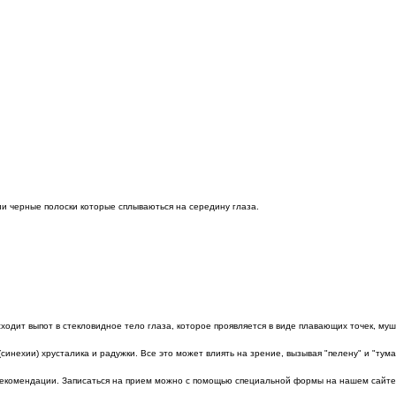
ии черные полоски которые сплываються на середину глаза.
ходит выпот в стекловидное тело глаза, которое проявляется в виде плавающих точек, муш
синехии) хрусталика и радужки. Все это может влиять на зрение, вызывая "пелену" и "тума
 рекомендации. Записаться на прием можно с помощью специальной формы на нашем сайте