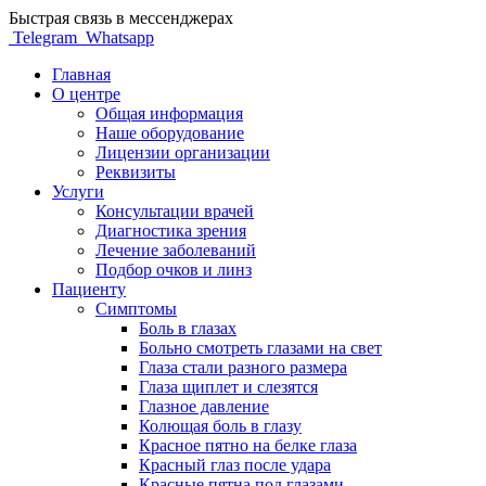
Быстрая связь в мессенджерах
Telegram
Whatsapp
Главная
О центре
Общая информация
Наше оборудование
Лицензии организации
Реквизиты
Услуги
Консультации врачей
Диагностика зрения
Лечение заболеваний
Подбор очков и линз
Пациенту
Симптомы
Боль в глазах
Больно смотреть глазами на свет
Глаза стали разного размера
Глаза щиплет и слезятся
Глазное давление
Колющая боль в глазу
Красное пятно на белке глаза
Красный глаз после удара
Красные пятна под глазами