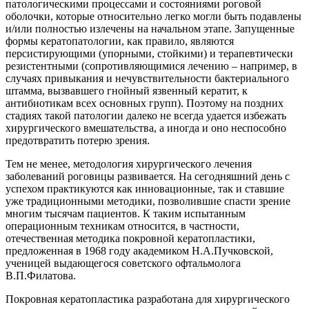
патологическими процессами и состояниями роговой
оболочки, которые относительно легко могли быть подавлены
и/или полностью излечены на начальном этапе. Запущенные
формы кератопатологии, как правило, являются
персистирующими (упорными, стойкими) и терапевтически
резистентными (сопротивляющимися лечению – например, в
случаях привыкания и нечувствительности бактериального
штамма, вызвавшего гнойный язвенный кератит, к
антибиотикам всех основных групп). Поэтому на поздних
стадиях такой патологии далеко не всегда удается избежать
хирургического вмешательства, а иногда и оно неспособно
предотвратить потерю зрения.
Тем не менее, методология хирургического лечения
заболеваний роговицы развивается. На сегодняшний день с
успехом практикуются как инновационные, так и ставшие
уже традиционными методики, позволившие спасти зрение
многим тысячам пациентов. К таким испытанным
операционным техникам относится, в частности,
отечественная методика покровной кератопластики,
предложенная в 1968 году академиком Н.А.Пучковской,
ученицей выдающегося советского офтальмолога
В.П.Филатова.
Покровная кератопластика разработана для хирургического