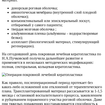
материал:
донорская роговая оболочка;
амниотическая мембрана (внутренний слой плодной
оболочки);
конъюнктивальный или эписклеральный лоскут,
отбираемый у самого пациента;
твердая мозговая оболочка ;
альбуминовая пленка (альбумины – водорастворимые
белки);
аллоплант (биологический материал, стимулирующий
регенерацию).
На сегодняшний день покровная лечебная кератопластика по
Н.А.Пучковской получила дальнейшее развитие и
применяется в нескольких методических модификациях:
полная, секторальная, кольцевая кератопластика.
Как правило, послеоперационный период протекает без
каких-либо осложнений или отклонений от терапевтического
плана. Трансплантированный материал рассасывается за 1-1,5
месяца с остановкой воспалительного процесса, заживлением
и рубцеванием пораженного участка роговой оболочки. Даже
при тяжелых поражениях восстанавливается способность к