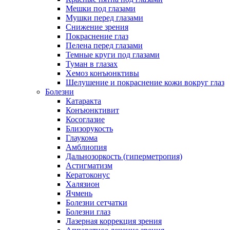
Мешки под глазами
Мушки перед глазами
Снижение зрения
Покраснение глаз
Пелена перед глазами
Темные круги под глазами
Туман в глазах
Хемоз конъюнктивы
Шелушение и покраснение кожи вокруг глаз
Болезни
Катаракта
Конъюнктивит
Косоглазие
Близорукость
Глаукома
Амблиопия
Дальнозоркость (гиперметропия)
Астигматизм
Кератоконус
Халязион
Ячмень
Болезни сетчатки
Болезни глаз
Лазерная коррекция зрения