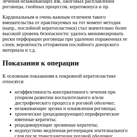
лечения незаживающих язв, ожоговых расплавлений
роговицы, гнойных процессов, кератоконуса и пр.
Кардинальным и очень важным отличием такого
вмешательства от практикуемых на тот момент методик
(напр., послойной кератопластики) стал значительно более
высокий уровень безопасности: удалось минимизировать
риски перфорации роговицы при удалении пораженных ее
слоев, вероятность отторжения послойного донорского
материала и т.д.
Показания к операции
К основным показаниям к покровной кератопластике
относятся:
неэффективность консервативного лечения при
упорном развитии воспалительного и/или
дистрофического процесса в роговой оболочке;
незаживающие эрозии и изъязвления роговицы;
хронические (рецидивирующие) периферические
язвенные кератиты;
рецидивирующие эрозивные кератиты;
недопустимо медленная регенерация эпителиального
слоя после трансплантации роговой оболочки;