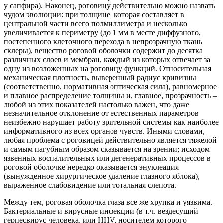
у сапфира). Наконец, роговицу действительно можно назвать
чудом эволюции: при толщине, которая составляет в
центральной части всего полмиллиметра и несколько
увеличивается к периметру (до 1 мм в месте диффузного,
постепенного клеточного перехода в непрозрачную ткань
склеры), вещество роговой оболочки содержит до десятка
различных слоев и мембран, каждый из которых отвечает за
одну из возложенных на роговицу функций. Относительная
механическая плотность, выверенный радиус кривизны
(соответственно, нормативная оптическая сила), равномерное
и плавное распределение толщины и, главное, прозрачность –
любой из этих показателей настолько важен, что даже
незначительное отклонение от естественных параметров
неизбежно нарушает работу зрительной системы как наиболее
информативного из всех органов чувств. Иными словами,
любая проблема с роговицей действительно является тяжелой
и самым пагубным образом сказывается на зрении; исходом
язвенных воспалительных или дегенеративных процессов в
роговой оболочке нередко оказывается энуклеация
(вынужденное хирургическое удаление глазного яблока),
выраженное слабовидение или тотальная слепота.
Между тем, роговая оболочка глаза все же хрупка и уязвима.
Бактериальные и вирусные инфекции (в т.ч. вездесущий
герпесвирус человека, или HHV, носителем которого