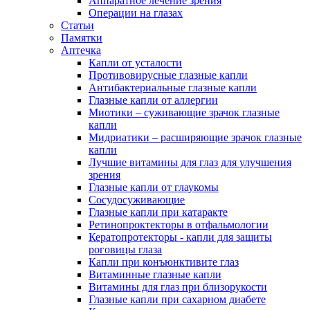
Аппаратное лечение зрения
Операции на глазах
Cтатьи
Памятки
Аптечка
Капли от усталости
Противовирусные глазные капли
Антибактериальные глазные капли
Глазные капли от аллергии
Миотики – суживающие зрачок глазные
капли
Мидриатики – расширяющие зрачок глазные
капли
Лучшие витамины для глаз для улучшения
зрения
Глазные капли от глаукомы
Сосудосуживающие
Глазные капли при катаракте
Ретинопроктекторы в отфальмологии
Кератопротекторы - капли для защиты
роговицы глаза
Капли при конъюнктивите глаз
Витаминные глазные капли
Витамины для глаз при близорукости
Глазные капли при сахарном диабете