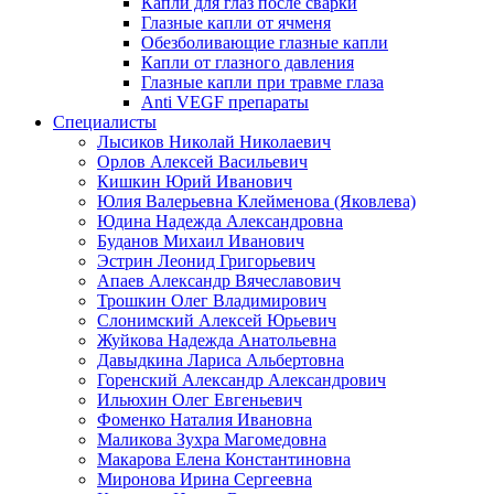
Капли для глаз после сварки
Глазные капли от ячменя
Обезболивающие глазные капли
Капли от глазного давления
Глазные капли при травме глаза
Anti VEGF препараты
Специалисты
Лысиков Николай Николаевич
Орлов Алексей Васильевич
Кишкин Юрий Иванович
Юлия Валерьевна Клейменова (Яковлева)
Юдина Надежда Александровна
Буданов Михаил Иванович
Эстрин Леонид Григорьевич
Апаев Александр Вячеславович
Трошкин Олег Владимирович
Слонимский Алексей Юрьевич
Жуйкова Надежда Анатольевна
Давыдкина Лариса Альбертовна
Горенский Александр Александрович
Ильюхин Олег Евгеньевич
Фоменко Наталия Ивановна
Маликова Зухра Магомедовна
Макарова Елена Константиновна
Миронова Ирина Сергеевна