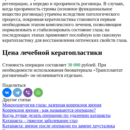
регенерации, а нередко и прозрачность роговицы. В случаях,
когда прозрачность стромы (основное функциональное
вещество роговицы) утрачена вследствие патологического
процесса, покровная кератопластика становится первым
необходимым этапом комплексного лечения, позволяющим
нормализовать и стабилизировать состояние глаза; на
последующих этапах применяют послойную или сквозную
кератопластику для восстановления оптических свойств глаза.
Цена лечебной кератопластики
Стоимость операции составляет
30 000
рублей. При
необходимости использования биоматериала «Трансплантат
роговичный» он оплачивается отдельно.
Поделиться
Другие статьи
Микрохирургия глаза: лазерная коррекция зрения
Коррекция зрения - как называются операции?
Когда лучше делать операцию по удалению катаракты
Катаракта – тяжелое заболевание глаз
Катаракта: зрение после операции по замене хрусталика