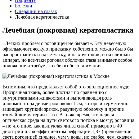
Пациенту
Болезни
Операции на глазах
Лечебная кератопластика
Лечебная (покровная) кератопластика
«Легких проблем с роговицей не бывает». Эту невеселую
офтальмологическую присказку, собственно, можно было бы
распространить и на сетчатку, и на хрусталик, и на слезный
аппарат, но все-таки роговая оболочка глаза занимает особое
положение и требует к себе особого внимания.
Вспомним, что представляет собой это эволюционное чудо.
Прозрачная ткань, более плотная по сравнению с
внутриглазными жидкостями и выполняющая роль
иллюминатора диаметром около 1 см, который герметично
защищает хрупкий зрачок, радужную оболочку и прочие
тончайшие материи глаза. В то же время, это первая
оптическая среда на пути светового потока к мозгу; роговица
– не что иное, как выпуклая линза силой примерно в 40
диоптрий и с коэффициентом рефракции 1,37 (преломление
света роговицей сильнее, чем у воды, но слабее, чем, скажем,